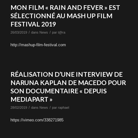
MON FILM « RAIN AND FEVER » EST
SÉLECTIONNÉ AU MASH UP FILM
FESTIVAL 2019
/
/
26/03/2019
dans
News
par
t@ra
http://mashup-film-festival.com
RÉALISATION D’UNE INTERVIEW DE
NARUNA KAPLAN DE MACEDO POUR
SON DOCUMENTAIRE « DEPUIS
MEDIAPART »
/
/
28/02/2019
dans
News
par
raphael
https://vimeo.com/338271985