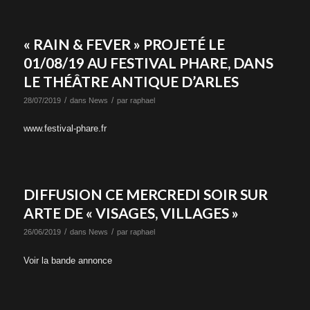
« RAIN & FEVER » PROJETÉ LE
01/08/19 AU FESTIVAL PHARE, DANS
LE THÉÂTRE ANTIQUE D’ARLES
/
/
28/07/2019
dans
News
par
raphael
www.festival-phare.fr
DIFFUSION CE MERCREDI SOIR SUR
ARTE DE « VISAGES, VILLAGES »
/
/
26/06/2019
dans
News
par
raphael
Voir la bande annonce