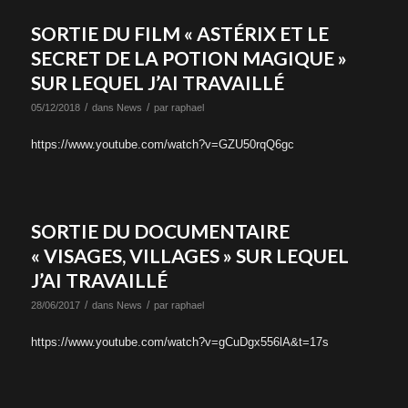
SORTIE DU FILM « ASTÉRIX ET LE
SECRET DE LA POTION MAGIQUE »
SUR LEQUEL J’AI TRAVAILLÉ
/
/
05/12/2018
dans
News
par
raphael
https://www.youtube.com/watch?v=GZU50rqQ6gc
SORTIE DU DOCUMENTAIRE
« VISAGES, VILLAGES » SUR LEQUEL
J’AI TRAVAILLÉ
/
/
28/06/2017
dans
News
par
raphael
https://www.youtube.com/watch?v=gCuDgx556lA&t=17s