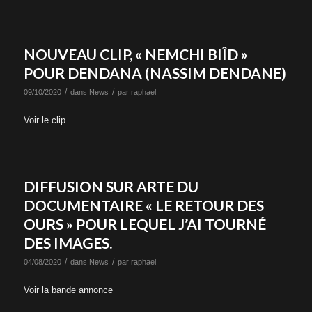
NOUVEAU CLIP, « NEMCHI BIÎD »
POUR DENDANA (NASSIM DENDANE)
/
/
09/10/2020
dans
News
par
raphael
Voir le clip
DIFFUSION SUR ARTE DU
DOCUMENTAIRE « LE RETOUR DES
OURS » POUR LEQUEL J’AI TOURNÉ
DES IMAGES.
/
/
04/08/2020
dans
News
par
raphael
Voir la bande annonce