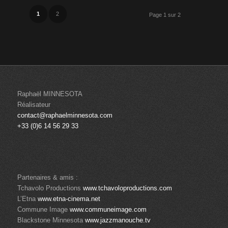
1
2
Page 1 sur 2
Raphaël MINNESOTA
Réalisateur
contact@raphaelminnesota.com
+33 (0)6 14 56 29 33
Partenaires & amis :
Tchavolo Productions
www.tchavoloproductions.com
L’Etna
www.etna-cinema.net
Commune Image
www.communeimage.com
Blackstone Minnesota
www.jazzmanouche.tv