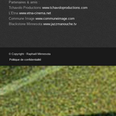
Partenaires & amis :
Tchavolo Productions
www.tchavoloproductions.com
L’Etna
www.etna-cinema.net
Commune Image
www.communeimage.com
Blackstone Minnesota
www.jazzmanouche.tv
© Copyright - Raphaël Minnesota
Politique de confidentialité