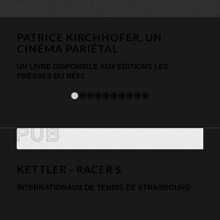
PATRICE KIRCHHOFER, UN
CINÉMA PARIÉTAL
UN LIVRE DISPONIBLE AUX ÉDITIONS LES
PRESSES DU RÉEL
1
2
3
4
5
6
7
8
9
10
KETTLER - RACER S
INTERNATIONAUX DE TENNIS DE STRASBOURG