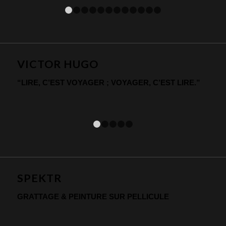
1
2
3
4
5
6
7
8
9
10
11
12
VICTOR HUGO
“LIRE, C’EST VOYAGER ; VOYAGER, C’EST LIRE.”
1
2
3
4
5
SPEKTR
GRATTAGE & PEINTURE SUR PELLICULE