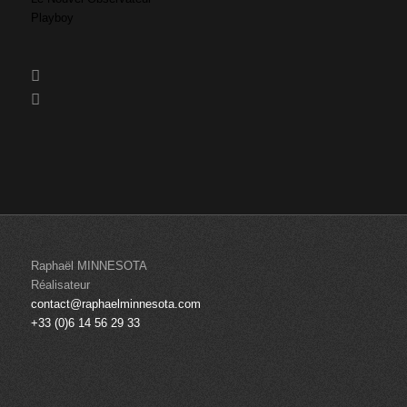
Playboy
Jud
Émi
Raphaël MINNESOTA
Réalisateur
contact@raphaelminnesota.com
+33 (0)6 14 56 29 33