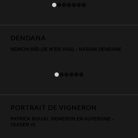
1
2
3
4
5
6
7
DENDANA
NEMCHI BIÎD (JE M’EN VAIS) – NASSIM DENDANE
1
2
3
4
5
6
PORTRAIT DE VIGNERON
PATRICK BOUJU, VIGNERON EN AUVERGNE –
TEASER #1