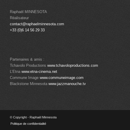
Raphaël MINNESOTA
Réalisateur
contact@raphaelminnesota.com
+33 (0)6 14 56 29 33
Partenaires & amis :
Tchavolo Productions
www.tchavoloproductions.com
L’Etna
www.etna-cinema.net
Commune Image
www.communeimage.com
Blackstone Minnesota
www.jazzmanouche.tv
© Copyright - Raphaël Minnesota
Politique de confidentialité