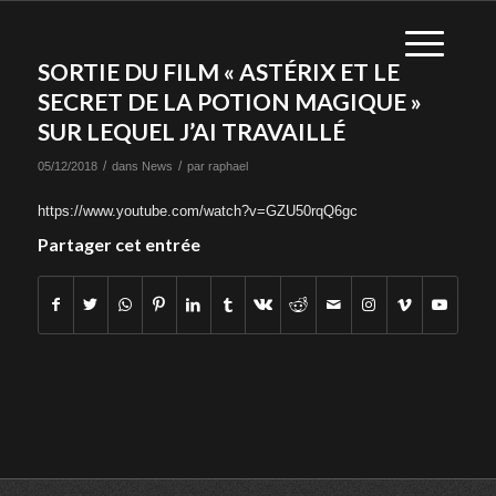
SORTIE DU FILM « ASTÉRIX ET LE
SECRET DE LA POTION MAGIQUE »
SUR LEQUEL J’AI TRAVAILLÉ
/
/
05/12/2018
dans
News
par
raphael
https://www.youtube.com/watch?v=GZU50rqQ6gc
Partager cet entrée