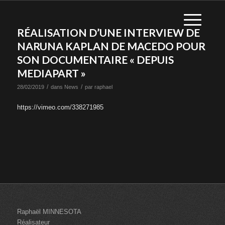
RÉALISATION D’UNE INTERVIEW DE
NARUNA KAPLAN DE MACEDO POUR
SON DOCUMENTAIRE « DEPUIS
MEDIAPART »
/
/
28/02/2019
dans
News
par
raphael
https://vimeo.com/338271985
Raphaël MINNESOTA
Réalisateur