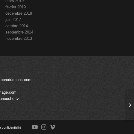
mars 2019
février 2019
décembre 2018
juin 2017
octobre 2014
septembre 2014
novembre 2013
loproductions.com
mage.com
anouche.tv
C
e confidentialité