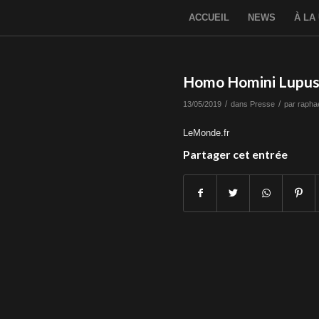
ACCUEIL
NEWS
À LA
Homo Homini Lupu
/
/
13/05/2019
dans
Presse
par
rapha
LeMonde.fr
Partager cet entrée