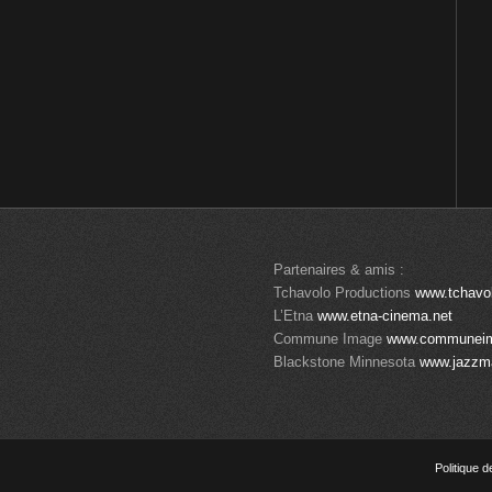
Partenaires & amis :
Tchavolo Productions
www.tchavo
L’Etna
www.etna-cinema.net
Commune Image
www.communei
Blackstone Minnesota
www.jazzm
Politique d